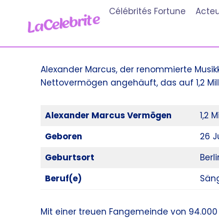
Aller
Célébrités Fortune
Acteu
au
contenu
Alexander Marcus, der renommierte Musikk
Nettovermögen angehäuft, das auf 1,2 Mill
Alexander Marcus Vermögen
1,2 M
Geboren
26 J
Geburtsort
Berl
Beruf(e)
Säng
Mit einer treuen Fangemeinde von 94.000