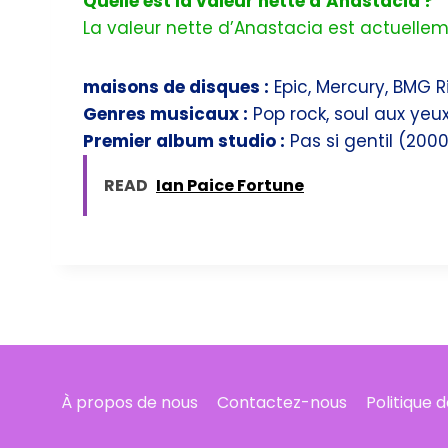
Quelle est la valeur nette d’Anastacia ?
La valeur nette d’Anastacia est actuellem
maisons de disques :
Epic, Mercury, BMG R
Genres musicaux :
Pop rock, soul aux yeu
Premier album studio :
Pas si gentil (2000
READ
Ian Paice Fortune
À propos de nous
Contactez-nous
Politique 