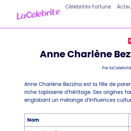
Aller
Célébrités Fortune
Acteu
au
contenu
Anne Charlène Bezz
Par
laCelebrite
Anne Charlène Bezzina est la fille de pare
riche tapisserie d’héritage. Ses origines f
englobant un mélange d’influences culture
Nom