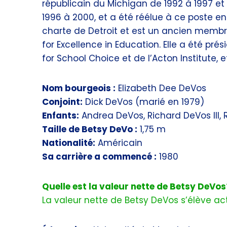
républicain du Michigan de 1992 à 1997 et 
1996 à 2000, et a été réélue à ce poste e
charte de Detroit et est un ancien membr
for Excellence in Education. Elle a été pré
for School Choice et de l’Acton Institute, e
Nom bourgeois :
Elizabeth Dee DeVos
Conjoint:
Dick DeVos (marié en 1979)
Enfants:
Andrea DeVos, Richard DeVos III, 
Taille de Betsy DeVo :
1,75 m
Nationalité:
Américain
Sa carrière a commencé :
1980
Quelle est la valeur nette de Betsy DeVos
La valeur nette de Betsy DeVos s’élève act