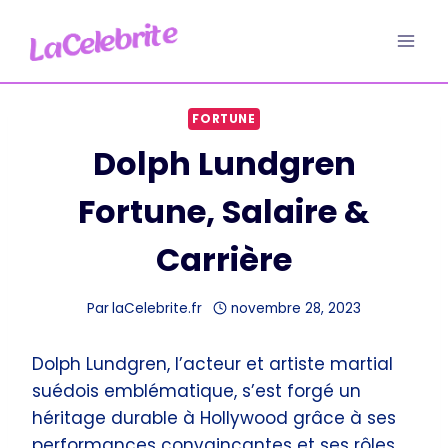
Aller
au
contenu
FORTUNE
Dolph Lundgren
Fortune, Salaire &
Carrière
Par
laCelebrite.fr
novembre 28, 2023
Dolph Lundgren, l’acteur et artiste martial
suédois emblématique, s’est forgé un
héritage durable à Hollywood grâce à ses
performances convaincantes et ses rôles