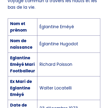
voyage commun à travers les hauts et les
bas de la vie.
Nom et
Églantine Eméyé
prénom
Nom de
Églantine Hugodot
naissance
Eglantine
Eméyé Mari
Richard Poisson
Footballeur
Ex Mari de
Eglantine
Walter Locatelli
Eméyé
Date de