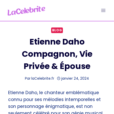
Aller
au
contenu
BLOG
Etienne Daho
Compagnon, Vie
Privée & Épouse
Par
laCelebrite.fr
janvier 24, 2024
Etienne Daho, le chanteur emblématique
connu pour ses mélodies intemporelles et
son personnage énigmatique, est non
seulement célébré pour son génie musical