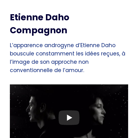
Etienne Daho
Compagnon
L’apparence androgyne d’Etienne Daho
bouscule constamment les idées reçues, à
l’image de son approche non
conventionnelle de l’amour.