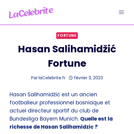
Aller
au
contenu
FORTUNE
Hasan Salihamidžić
Fortune
Par
laCelebrite.fr
février 3, 2023
Hasan Salihamidžić est un ancien
footballeur professionnel bosniaque et
actuel directeur sportif du club de
Bundesliga Bayern Munich.
Quelle est la
richesse de Hasan Salihamidzic ?