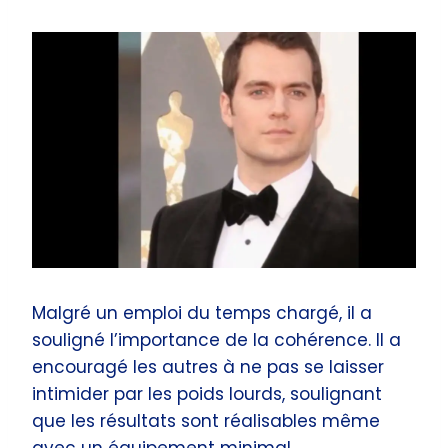
Malgré un emploi du temps chargé, il a
souligné l’importance de la cohérence. Il a
encouragé les autres à ne pas se laisser
intimider par les poids lourds, soulignant
que les résultats sont réalisables même
avec un équipement minimal.