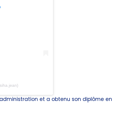
m
iha.jean)
e d’administration et a obtenu son diplôme en