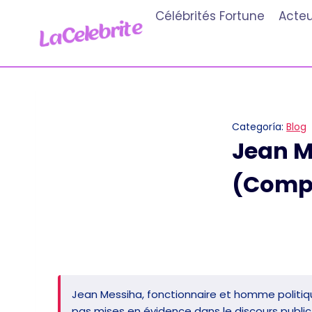
Aller
Célébrités Fortune
Acteu
au
contenu
Categoría:
Blog
Jean M
(Comp
Jean Messiha, fonctionnaire et homme politique 
pas mises en évidence dans le discours public