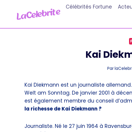
Aller
Célébrités Fortune
Acteu
au
contenu
Kai Diek
Par
laCelebri
Kai Diekmann est un journaliste allemand.
Welt am Sonntag. De janvier 2001 à décembr
est également membre du conseil d’admini
la richesse de Kai Diekmann ?
Journaliste. Né le 27 juin 1964 à Ravensbu