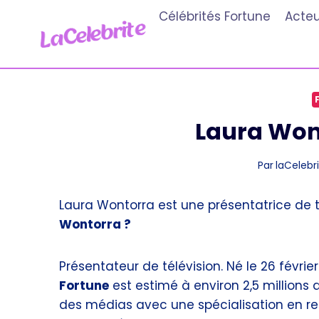
Aller
Célébrités Fortune
Acteu
au
contenu
Laura Won
Par
laCelebri
Laura Wontorra est une présentatrice de t
Wontorra ?
Présentateur de télévision. Né le 26 févri
Fortune
est estimé à environ 2,5 millions d
des médias avec une spécialisation en r