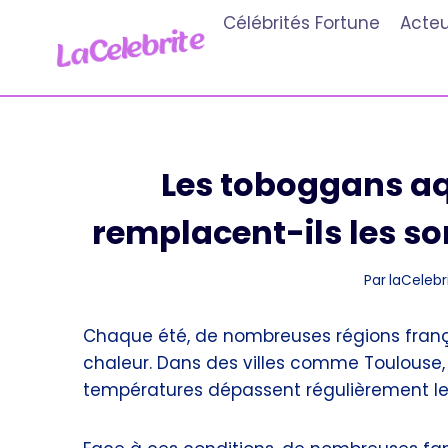
Aller
Célébrités Fortune
Acteu
au
contenu
Les toboggans aq
remplacent-ils les so
Par
laCelebri
Chaque été, de nombreuses régions franç
chaleur. Dans des villes comme Toulouse, M
températures dépassent régulièrement le