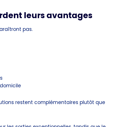
rdent leurs avantages
araîtront pas.
es
 domicile
lutions restent complémentaires plutôt que
r les sorties exceptionnelles, tandis que le