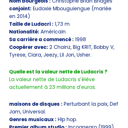
Nom bourgeois :
Christophe Brian Bridges
conjoint:
Eudoxie Mbouguiengue (mariée
en 2014)
Taille de Ludacri :
1,73 m
Nationalité:
Américain
Sa carrière a commencé :
1998
Coopérer avec:
2 Chainz, Big KRIT, Bobby V,
Tyrese, Ciara, Jeezy, Lil Jon, Usher.
Quelle est la valeur nette de Ludacris ?
La valeur nette de Ludacris s’élève
actuellement à 23 millions d’euros.
maisons de disques :
Perturbant la paix, Def
Jam, Universal.
Genres musicaux :
Hip hop.
Premier album studio :
Incognegro (1999).