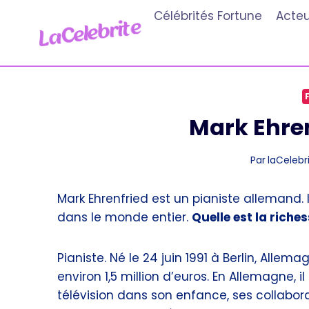
Aller
Célébrités Fortune
Acteu
au
contenu
Mark Ehren
Par
laCelebri
Mark Ehrenfried est un pianiste allemand. 
dans le monde entier.
Quelle est la riche
Pianiste. Né le 24 juin 1991 à Berlin, Allema
environ 1,5 million d’euros. En Allemagne, i
télévision dans son enfance, ses collabo