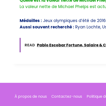
Quelle est la valeur nette de Michael Phe
La valeur nette de Michael Phelps est actu
Médailles :
Jeux olympiques d’été de 2016/
Aussi souvent recherché :
Ryan Lochte, Us
READ
Pablo Escobar Fortune, Salaire & C
À propos de nous
Contactez-nous
Politique 