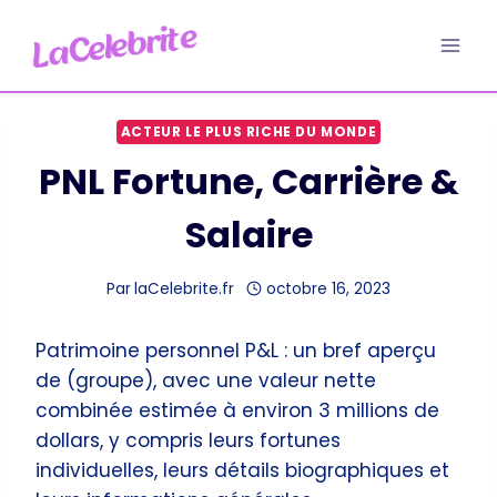
Aller
au
contenu
ACTEUR LE PLUS RICHE DU MONDE
PNL Fortune, Carrière &
Salaire
Par
laCelebrite.fr
octobre 16, 2023
Patrimoine personnel P&L : un bref aperçu
de (groupe), avec une valeur nette
combinée estimée à environ 3 millions de
dollars, y compris leurs fortunes
individuelles, leurs détails biographiques et