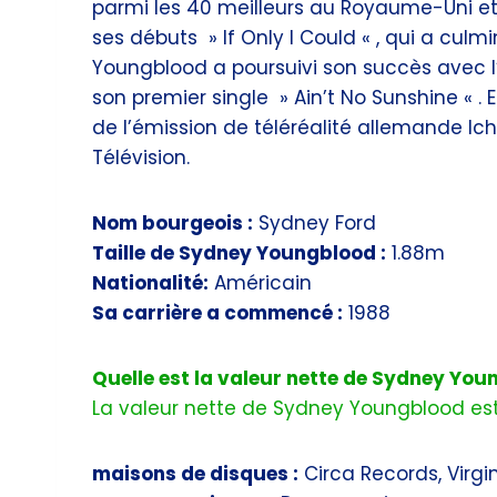
parmi les 40 meilleurs au Royaume-Uni et 
ses débuts » If Only I Could « , qui a culm
Youngblood a poursuivi son succès avec l
son premier single » Ain’t No Sunshine « . 
de l’émission de téléréalité allemande Ich 
Télévision.
Nom bourgeois :
Sydney Ford
Taille de Sydney Youngblood :
1.88m
Nationalité:
Américain
Sa carrière a commencé :
1988
Quelle est la valeur nette de Sydney Yo
La valeur nette de Sydney Youngblood est 
maisons de disques :
Circa Records, Virgin