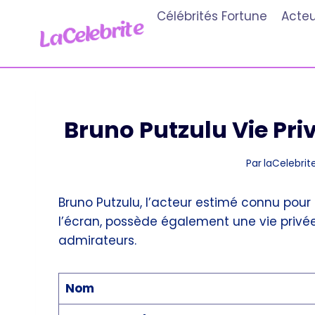
Aller
Célébrités Fortune
Acteu
au
contenu
Bruno Putzulu Vie P
Par
laCelebrite
Bruno Putzulu, l’acteur estimé connu pou
l’écran, possède également une vie privée
admirateurs.
Nom