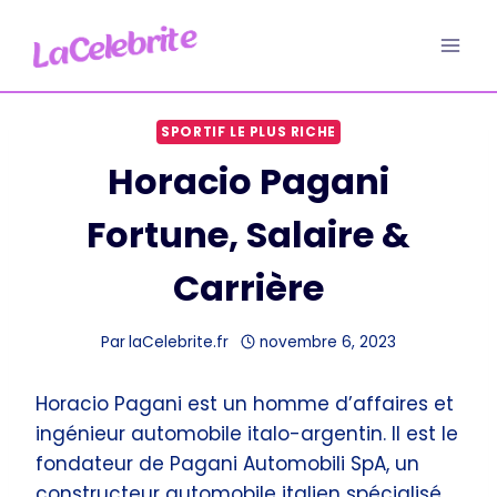
Aller
au
contenu
SPORTIF LE PLUS RICHE
Horacio Pagani
Fortune, Salaire &
Carrière
Par
laCelebrite.fr
novembre 6, 2023
Horacio Pagani est un homme d’affaires et
ingénieur automobile italo-argentin. Il est le
fondateur de Pagani Automobili SpA, un
constructeur automobile italien spécialisé.