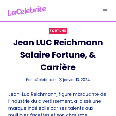
Aller
au
contenu
FORTUNE
Jean LUC Reichmann
Salaire Fortune, &
Carrière
Par
laCelebrite.fr
janvier 13, 2024
Jean-Luc Reichmann, figure marquante de
l’industrie du divertissement, a laissé une
marque indélébile par ses talents aux
multiples facettes et son charisme