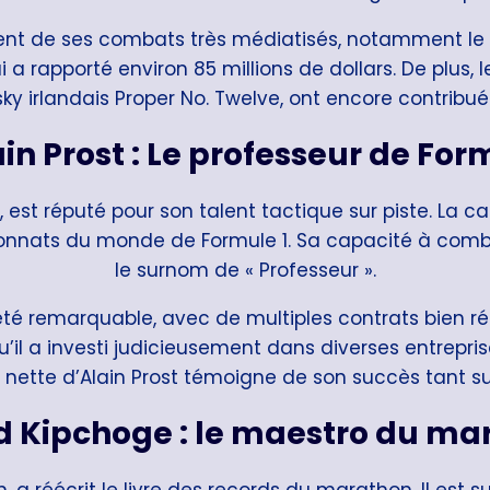
ent de ses combats très médiatisés, notamment le
 a rapporté environ 85 millions de dollars. De plus
y irlandais Proper No. Twelve, ont encore contribué
in Prost : Le professeur de For
1, est réputé pour son talent tactique sur piste. La c
nnats du monde de Formule 1. Sa capacité à combine
le surnom de « Professeur ».
 été remarquable, avec de multiples contrats bien r
qu’il a investi judicieusement dans diverses entrep
nette d’Alain Prost témoigne de son succès tant sur
ud Kipchoge : le maestro du ma
 a réécrit le livre des records du marathon. Il est s