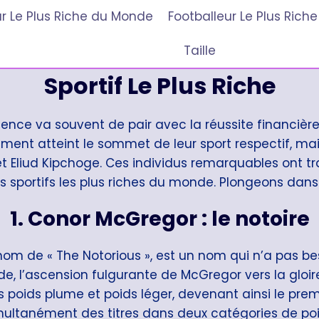
r Le Plus Riche du Monde
Footballeur Le Plus Ric
Taille
Sportif Le Plus Riche
ence va souvent de pair avec la réussite financière. A
ulement atteint le sommet de leur sport respectif, 
et Eliud Kipchoge. Ces individus remarquables ont 
s sportifs les plus riches du monde. Plongeons dans l
1.
Conor McGregor : le notoire
m de « The Notorious », est un nom qui n’a pas be
nde, l’ascension fulgurante de McGregor vers la gloi
s poids plume et poids léger, devenant ainsi le prem
multanément des titres dans deux catégories de poi