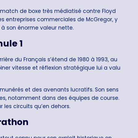
 match de boxe très médiatisé contre Floyd
, les entreprises commerciales de McGregor, y
 à son énorme valeur nette.
mule 1
arrière du Français s’étend de 1980 à 1993, au
r vitesse et réflexion stratégique lui a valu
émunérés et des avenants lucratifs. Son sens
rises, notamment dans des équipes de course.
 les circuits qu’en dehors.
rathon
urtout connu pour son exploit historique en